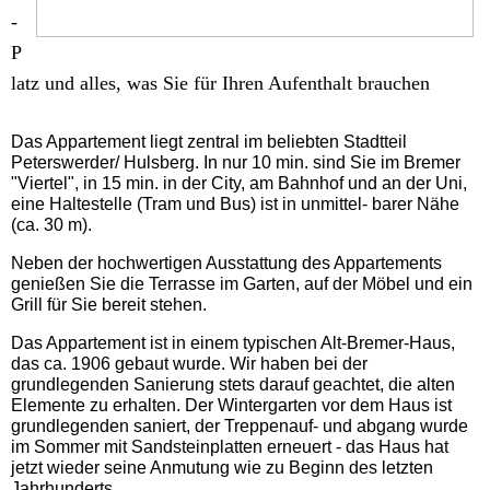
-
Buchung
P
latz und alles, was Sie für Ihren Aufenthalt brauchen
Infos zu Bremen
Das Appartement liegt zentral im beliebten Stadtteil
Gästebuch
Peterswerder/ Hulsberg. In nur 10 min. sind Sie im Bremer
"Viertel", in 15 min. in der City, am Bahnhof und an der Uni,
eine Haltestelle (Tram und Bus) ist in unmittel- barer Nähe
Wie haben Sie uns
(ca. 30 m).
gefunden?
Neben der hochwertigen Ausstattung des Appartements
genießen Sie die Terrasse im Garten, auf der Möbel und ein
Impressum & DSGVO
Grill für Sie bereit stehen.
Das Appartement ist in einem typischen Alt-Bremer-Haus,
das ca. 1906 gebaut wurde. Wir haben bei der
grundlegenden Sanierung stets darauf geachtet, die alten
Elemente zu erhalten. Der Wintergarten vor dem Haus ist
grundlegenden saniert, der Treppenauf- und abgang wurde
im Sommer mit Sandsteinplatten erneuert - das Haus hat
jetzt wieder seine Anmutung wie zu Beginn des letzten
Jahrhunderts.