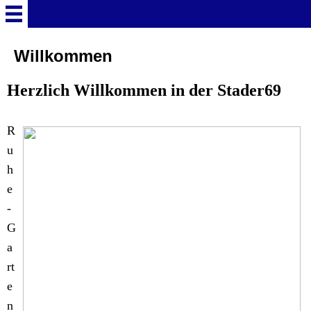
Willkommen
Willkommen
Herzlich Willkommen in der Stader69
Preise
Kalender
R
u
Bildergalerie
h
e
-
Links
G
a
Ausstattung
rt
e
Lage und Karte
n